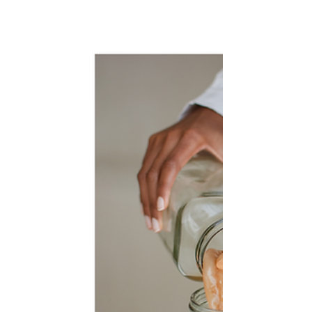
probiotiques
Pourquoi un yaourt probiotique ? En fait, les
yaourts sont des produits laitiers fermentés
grâce à des bactéries bénéfiques. Mais selon...