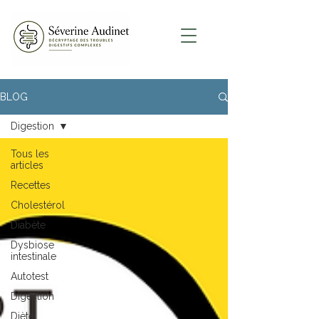
BLOG
Digestion
Tous les
articles
Recettes
Cholestérol
Diabète
Dysbiose
intestinale
Autotest
Digestion
Diète