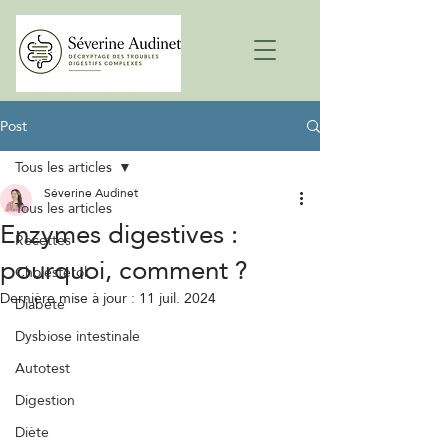
Post
Tous les articles
Séverine Audinet
Tous les articles
Enzymes digestives :
Recettes
pourquoi, comment ?
Cholestérol
Dernière mise à jour :
11 juil. 2024
Diabète
Dysbiose intestinale
Autotest
Digestion
Diète