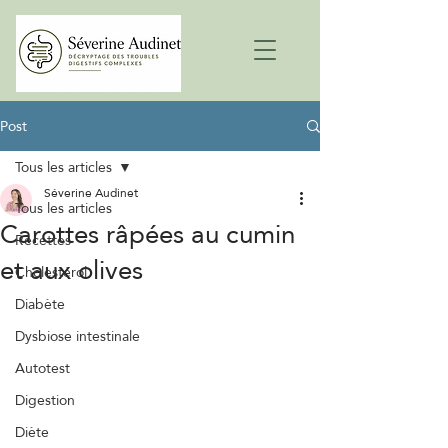
Post
Tous les articles
Séverine Audinet
Tous les articles
Carottes râpées au cumin
Recettes
et aux olives
Cholestérol
Diabète
Dysbiose intestinale
Autotest
Digestion
Diète