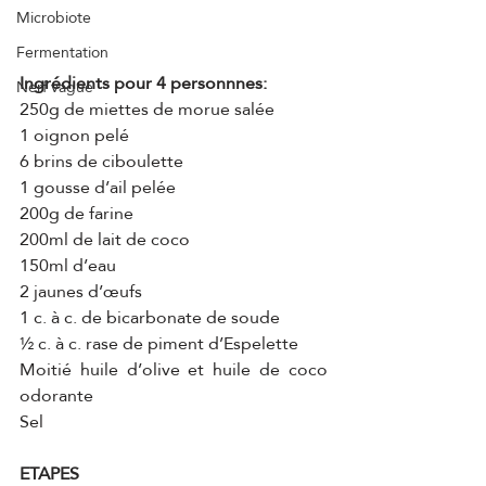
Microbiote
Fermentation
Ingrédients pour 4 personnnes:
Nerf vague
250g de miettes de morue salée
1 oignon pelé
6 brins de ciboulette
1 gousse d’ail pelée
200g de farine
200ml de lait de coco
150ml d’eau
2 jaunes d’œufs
1 c. à c. de bicarbonate de soude
½ c. à c. rase de piment d’Espelette
Moitié huile d’olive et huile de coco 
odorante
Sel
ETAPES