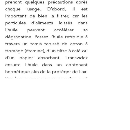
prenant quelques précautions après 
chaque usage. D’abord, il est 
important de bien la filtrer, car les 
particules d’aliments laissés dans 
l’huile peuvent accélérer sa 
dégradation. Passez l’huile refroidie à 
travers un tamis tapissé de coton à 
fromage (étamine), d’un filtre à café ou 
d’un papier absorbant. Transvidez 
ensuite l’huile dans un contenant 
hermétique afin de la protéger de l’air. 
L’huile se conservera environ 1 mois à 
la température ambiante, ou plus 
longtemps au réfrigérateur ou, mieux 
encore, au congélateur. Inscrivez la 
date de chaque utilisation, pour tenir 
le décompte du nombre d’usages, 
ainsi que le type d’aliment frit.