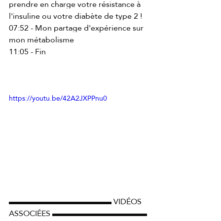
prendre en charge votre résistance à 
l'insuline ou votre diabète de type 2 ! 
07:52 - Mon partage d'expérience sur 
mon métabolisme 
11:05 - Fin 
https://youtu.be/42A2JXPPnu0
▬▬▬▬▬▬▬▬▬▬▬▬▬ VIDÉOS 
ASSOCIÉES ▬▬▬▬▬▬▬▬▬▬▬▬ 