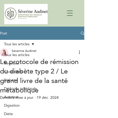
Post
Tous les articles
Séverine Audinet
Tous les articles
Le protocole de rémission
Recettes
du diabète type 2 / Le
Cholestérol
grand livre de la santé
Diabète
métabolique
Dysbiose intestinale
Autotest
Dernière mise à jour :
19 déc. 2024
Digestion
Diète