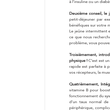
à l’insuline ou un diabè
Deuxième conseil, le j
petit-déjeuner par ex
bénéfiques sur votre mé
Le jeûne intermittent es
ce que nous rechercho
problème, vous pouvez 
Troisièmement, introdu
physique !
 C’est est un
rapide est parfaite à
vos récepteurs, la musc
Quatrièmement, Intég
vitamine B pour booste
fonctionnement du syst
d'un taux normal de 
périphérique, complicat