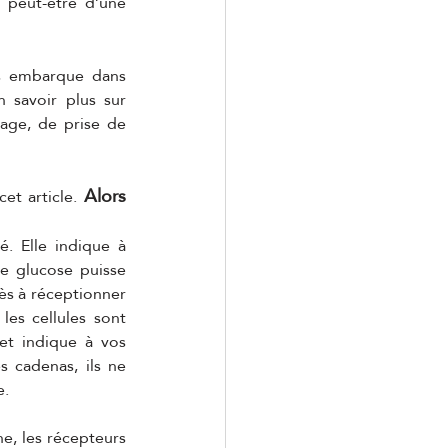
 peut-être d’une 
s embarque dans 
 savoir plus sur 
age, de prise de 
Alors 
et article. 
. Elle indique à 
e glucose puisse 
rès à réceptionner 
es cellules sont 
et indique à vos 
 cadenas, ils ne 
. 
ne, les récepteurs 