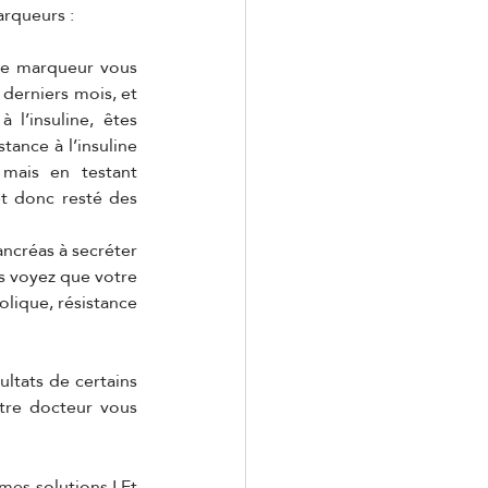
rqueurs : 
ce marqueur vous 
erniers mois, et 
l’insuline, êtes 
nce à l’insuline 
mais en testant 
t donc resté des 
ancréas à secréter 
s voyez que votre 
lique, résistance 
ltats de certains 
re docteur vous 
 mes solutions ! Et 