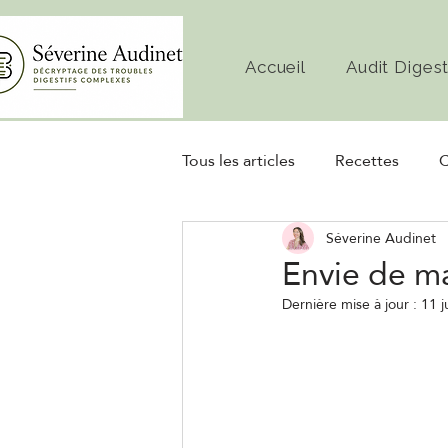
Accueil
Audit Digest
Tous les articles
Recettes
C
Séverine Audinet
Diète
Microbiote
Fe
Envie de ma
Dernière mise à jour :
11 j