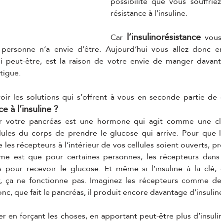
possibilité que vous souffriez
résistance à l’insuline. 
l’insulinorésistance
Car 
 vou
 personne n’a envie d’être. Aujourd’hui vous allez donc en
qui peut-être, est la raison de votre envie de manger davant
tigue. 
voir les solutions qui s’offrent à vous en seconde partie de c
ce à l’insuline ?
ar votre pancréas est une hormone qui agit comme une clé
lules du corps de prendre le glucose qui arrive. Pour que l
ue les récepteurs à l’intérieur de vos cellules soient ouverts, p
me est que pour certaines personnes, les récepteurs dans l
 pour recevoir le glucose. Et même si l’insuline à la clé, 
r, ça ne fonctionne pas. Imaginez les récepteurs comme des
onc, que fait le pancréas, il produit encore davantage d’insuline
iver en forçant les choses, en apportant peut-être plus d’insuli