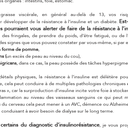
 organes : intestins, foie, estomac. 
raisse viscérale, en général au-delà de 13, vos risq
Est
développer de la résistance à l’insuline et un diabète. 
 pourraient vous alerter de faire de la résistance à l’in
r des fringales, de prendre du poids, d’être fatigué, ou de l
 a des signes que vous pouvez constater par vous-même, si par 
en forme de pomme
, 
s (
un excès de peau au niveau du cou),
igricans
, dans ce cas, la peau possède des tâches hyperpigme
étails physiques, la résistance à l’insuline est délétère po
, cela peut conduire à de multiples pathologies chroniques e
s », car la surproduction d’insuline incite votre foie à stocker
flammation au niveau des vaisseaux sanguins ce qui peut m
u du cerveau cela peut mener à un AVC, démence ou Alzheimer.
onduisant à avoir besoin de dialyse sur le long terme.
certains du diagnostic d’insulinorésistance
, je vous pr