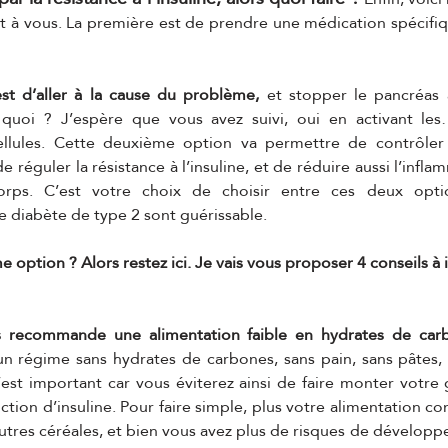
nt à vous. La première est de prendre une médication spécifiqu
t d’aller à la cause du problème,
 et stopper le pancréas 
nt quoi ? J’espère que vous avez suivi, oui en activant les
ellules. Cette deuxième option va permettre de contrôler
 réguler la résistance à l’insuline, et de réduire aussi l’infla
orps. C’est votre choix de choisir entre ces deux opti
 le diabète de type 2 sont guérissable. 
 option ? Alors restez ici. Je vais vous proposer 4 conseils à i
 recommande une alimentation faible en hydrates de car
n régime sans hydrates de carbones, sans pain, sans pâtes, s
’est important car vous éviterez ainsi de faire monter votre
ction d’insuline. Pour faire simple, plus votre alimentation con
utres céréales, et bien vous avez plus de risques de développer