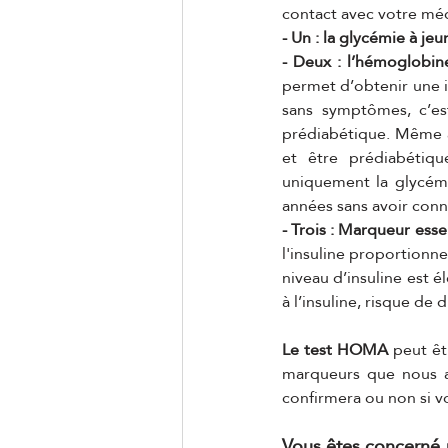
contact avec votre méd
- Un : la glycémie à jeun
- Deux : l’hémoglobin
permet d’obtenir une 
sans symptômes, c’est
prédiabétique. Même av
et être prédiabétiqu
uniquement la glycémi
années sans avoir con
- Trois : Marqueur esse
l'insuline proportionne
niveau d’insuline est é
à l’insuline, risque de d
Le test HOMA
 peut êt
marqueurs que nous a
confirmera ou non si vo
Vous êtes concerné pa