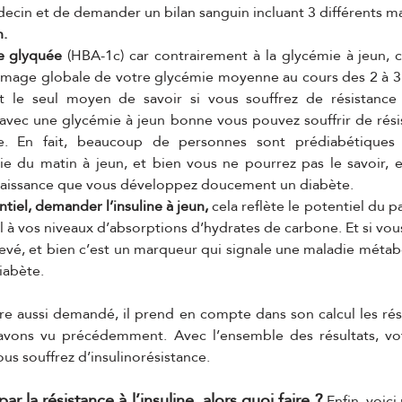
ecin et de demander un bilan sanguin incluant 3 différents ma
. 
e glyquée 
(HBA-1c) car contrairement à la glycémie à jeun, 
image globale de votre glycémie moyenne au cours des 2 à 3 d
 le seul moyen de savoir si vous souffrez de résistance à 
ec une glycémie à jeun bonne vous pouvez souffrir de résista
e. En fait, beaucoup de personnes sont prédiabétiques 
e du matin à jeun, et bien vous ne pourrez pas le savoir, e
naissance que vous développez doucement un diabète. 
ntiel, demander l’insuline à jeun,
 cela reflète le potentiel du p
l à vos niveaux d’absorptions d’hydrates de carbone. Et si vou
levé, et bien c’est un marqueur qui signale une maladie métabo
iabète. 
re aussi demandé, il prend en compte dans son calcul les résu
vons vu précédemment. Avec l’ensemble des résultats, vot
us souffrez d’insulinorésistance. 
r la résistance à l’insuline, alors quoi faire ?
 Enfin, voici