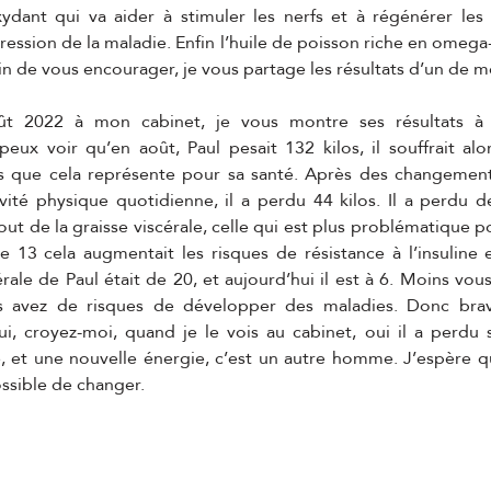
ydant qui va aider à stimuler les nerfs et à régénérer les f
ression de la maladie. Enfin l’huile de poisson riche en omega-
in de vous encourager, je vous partage les résultats d’un de me
t 2022 à mon cabinet, je vous montre ses résultats à l
eux voir qu’en août, Paul pesait 132 kilos, il souffrait alo
s que cela représente pour sa santé. Après des changements
tivité physique quotidienne, il a perdu 44 kilos. Il a perdu d
out de la graisse viscérale, celle qui est plus problématique po
 13 cela augmentait les risques de résistance à l’insuline e
rale de Paul était de 20, et aujourd’hui il est à 6. Moins vous
us avez de risques de développer des maladies. Donc brav
hui, croyez-moi, quand je le vois au cabinet, oui il a perdu s
, et une nouvelle énergie, c’est un autre homme. J’espère qu
possible de changer.