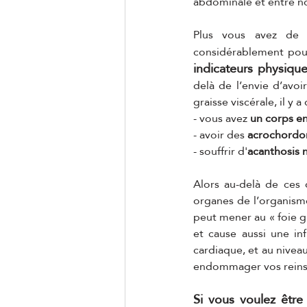
abdominale et entre nos
Plus vous avez de g
considérablement pour 
indicateurs physiques
delà de l’envie d’avoi
graisse viscérale, il y
- vous avez 
un corps 
- avoir des
 acrochordon
- souffrir d'
acanthosis n
Alors au-delà de ces d
organes de l’organisme
peut mener au « foie gra
et cause aussi une in
cardiaque, et au nivea
endommager vos reins c
Si vous voulez être 