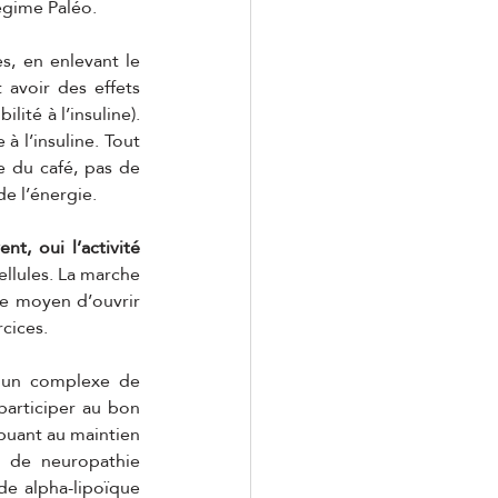
régime Paléo. 
, en enlevant le 
avoir des effets 
ité à l’insuline). 
à l’insuline. Tout 
 du café, pas de 
e l’énergie. 
, oui l’activité 
llules. La marche 
e moyen d’ouvrir 
cices. 
 un complexe de 
articiper au bon 
buant au maintien 
 de neuropathie 
de alpha-lipoïque 