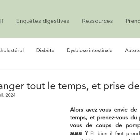
if
Enquêtes digestives
Ressources
Pren
holestérol
Diabète
Dysbiose intestinale
Autote
rmentation
Nerf vague
nger tout le temps, et prise de
uil. 2024
Alors avez-vous envie de 
temps, et prenez-vous du p
vous de coups de pompes
aussi ?
 Et bien il faut pren