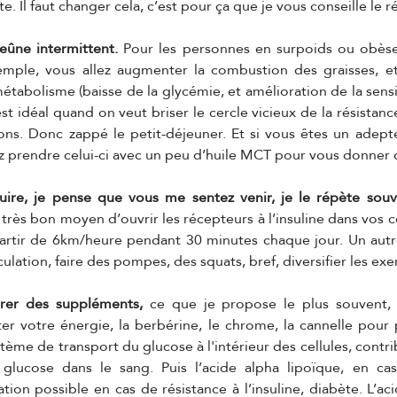
te. Il faut changer cela, c’est pour ça que je vous conseille le 
eûne intermittent.
 Pour les personnes en surpoids ou obèses
emple, vous allez augmenter la combustion des graisses, et 
tabolisme (baisse de la glycémie, et amélioration de la sensibil
t idéal quand on veut briser le cercle vicieux de la résistance 
ns. Donc zappé le petit-déjeuner. Et si vous êtes un adepte
prendre celui-ci avec un peu d’huile MCT pour vous donner d
ire, je pense que vous me sentez venir, je le répète souvent
 très bon moyen d’ouvrir les récepteurs à l’insuline dans vos ce
 partir de 6km/heure pendant 30 minutes chaque jour. Un autr
ulation, faire des pompes, des squats, bref, diversifier les exer
rer des suppléments, 
ce que je propose le plus souvent,
r votre énergie, la berbérine, le chrome, la cannelle pour p
ème de transport du glucose à l'intérieur des cellules, contri
glucose dans le sang. Puis l’acide alpha lipoïque, en cas
ion possible en cas de résistance à l’insuline, diabète. L’aci