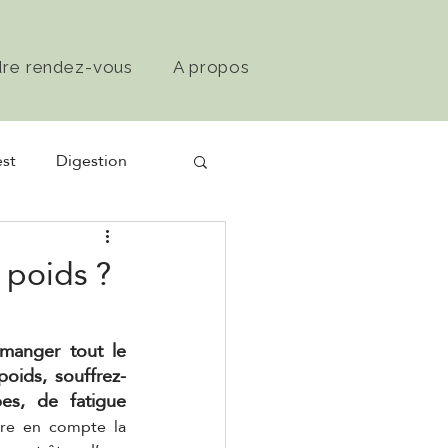
dre rendez-vous
A propos
st
Digestion
 poids ?
manger tout le 
oids, souffrez-
, de fatigue 
dre en compte la 