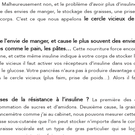
 ? Malheureusement non, et le problème d’avoir plus d’insuline 
e des envies de manger, le stockage des graisses, une prise
 le cercle vicieux de 
 corps. C’est ce que nous appelons
ve l’envie de manger, et cause le plus souvent des envie
s comme le pain, les pâtes… 
Cette nourriture force enco
ine, et cette même insuline indique à votre corps de stocker l
e vicieux il faut activer vos récepteurs d’insuline dans vos cel
 le glucose. Votre pancréas n’aura pas à produire davantage d’
 le cercle vicieux (plus faim, prise de poids…). Alors il
es de la résistance à l’insuline ?
 La première des c
sommation de sucres et d’amidons. Deuxième cause, la graisse
ancemètre comme j’ai au cabinet, nous pouvons mesurer cette 
sse sous-cutanée que l'on peut stocker n'importe dans le cor
raisse viscérale est un type de gras particulier qui se log