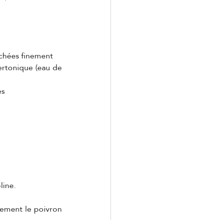
achées finement
ertonique (eau de 
es
line.
ement le poivron 