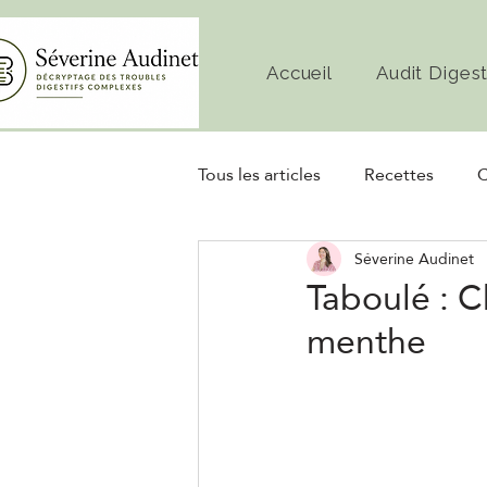
Accueil
Audit Digest
Tous les articles
Recettes
C
Séverine Audinet
Diète
Microbiote
Fe
Taboulé : C
menthe