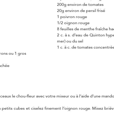
200g environ de tomates
20g environ de persil frisé
1 poivron rouge
1/2 oignon rouge
8 feuilles de menthe fraîche h
2 c. à s. d’eau de Quinton hyp
mer) ou du sel
1 c. à c. de tomates concentré
trons ou 1 gros
hachée
ceaux le chou-fleur avec votre mixeur ou à l’aide d’une mando
petits cubes et ciselez finement l’oignon rouge. Mixez brièv