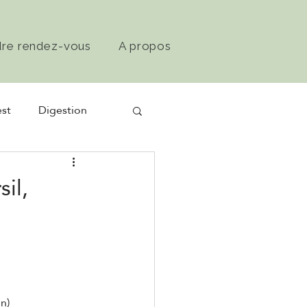
dre rendez-vous
A propos
st
Digestion
il,
n)