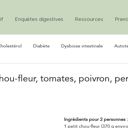
if
Enquêtes digestives
Ressources
Pren
holestérol
Diabète
Dysbiose intestinale
Autote
rmentation
Nerf vague
hou-fleur, tomates, poivron, pers
Ingrédients pour 2 personnes :
1 petit chou-fleur (370 g enviro