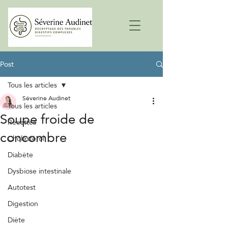
Post
Tous les articles
Séverine Audinet
Tous les articles
Soupe froide de
Recettes
concombre
Cholestérol
Diabète
Dysbiose intestinale
Autotest
Digestion
Diète