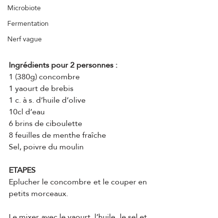
Microbiote
Fermentation
Nerf vague
Ingrédients pour 2 personnes :
1 (380g) concombre
1 yaourt de brebis
1 c. à s. d’huile d’olive
10cl d’eau
6 brins de ciboulette
8 feuilles de menthe fraîche
Sel, poivre du moulin
ETAPES
Eplucher le concombre et le couper en 
petits morceaux.
Le mixer avec le yaourt, l’huile, le sel et 