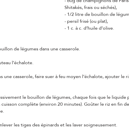
- 60g de champignons de Paris 
Shitakés, frais ou séchés),
- 1/2 litre de bouillon de légu
- persil frisé (ou plat),
- 1 c. à c. d’huile d’olive.
ouillon de légumes dans une casserole.
uteau l’échalote.
 une casserole, faire suer à feu moyen l’échalote, ajouter le ri
ssivement le bouillon de légumes, chaque fois que le liquide 
 cuisson complète (environ 20 minutes). Goûter le riz en fin de 
e.
nlever les tiges des épinards et les laver soigneusement.