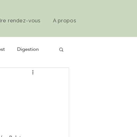
dre rendez-vous
A propos
st
Digestion