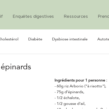
if
Enquêtes digestives
Ressources
Pren
holestérol
Diabète
Dysbiose intestinale
Autote
rmentation
Nerf vague
 épinards
Ingrédients pour 1 personne :
- 60g riz Arborio ("à risotto"),
- 75g d’épinards,
- 1/2 échalote,
- 1/2 gousse d'ail,