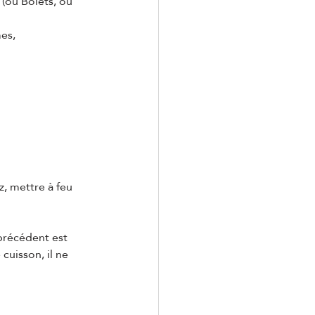
(ou Bolets, ou 
mes,
z, mettre à feu 
précédent est 
cuisson, il ne 