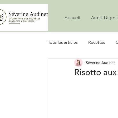
Accueil
Audit Digest
Tous les articles
Recettes
C
Séverine Audinet
Diète
Microbiote
Fe
Risotto aux