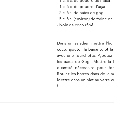
- 1 c. à c. de poudre de maca
- 1 c. à c. de poudre d’açaï
- 2 c. à s. de baies de gogi
- 5 c. à s. (environ) de farine d
- Noix de coco râpé
Dans un saladier, mettre l’hui
coco, ajouter la banane, et la
avec une fourchette. Ajoutez l
les baies de Gogi. Mettre la f
quantité nécessaire pour for
Roulez les barres dans de la n
Mettre dans un plat au verre au 
!