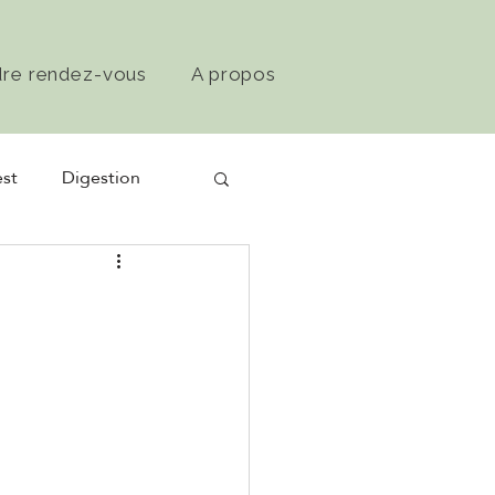
dre rendez-vous
A propos
st
Digestion