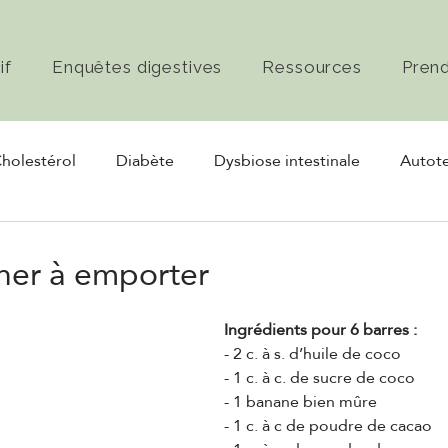
if
Enquêtes digestives
Ressources
Pren
holestérol
Diabète
Dysbiose intestinale
Autote
rmentation
Nerf vague
ner à emporter
Ingrédients pour 6 barres :
- 2 c. à s. d’huile de coco
- 1 c. à c. de sucre de coco
- 1 banane bien mûre
- 1 c. à c de poudre de cacao