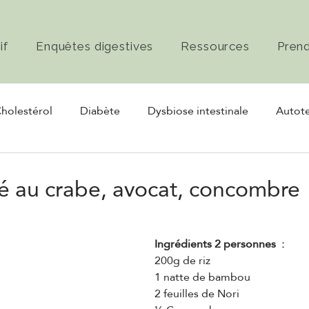
if
Enquêtes digestives
Ressources
Pren
holestérol
Diabète
Dysbiose intestinale
Autote
rmentation
Nerf vague
é au crabe, avocat, concombre
Ingrédients 2 personnes  :
200g de riz
1 natte de bambou
2 feuilles de Nori