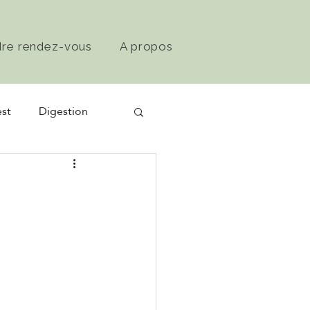
dre rendez-vous
A propos
st
Digestion