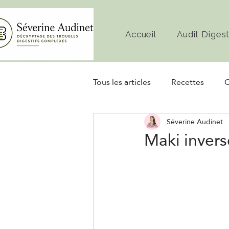
Accueil
Audit Digest
Tous les articles
Recettes
C
Séverine Audinet
Diète
Microbiote
Fe
Maki invers