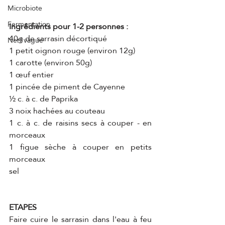
Microbiote
Fermentation
Ingrédients pour 1-2 personnes :
40g de sarrasin décortiqué
Nerf vague
1 petit oignon rouge (environ 12g)
1 carotte (environ 50g)
1 œuf entier 
1 pincée de piment de Cayenne
½ c. à c. de Paprika
3 noix hachées au couteau
1 c. à c. de raisins secs à couper - en 
morceaux
1 figue sèche à couper en petits 
morceaux
sel
ETAPES
Faire cuire le sarrasin dans l'eau à feu 