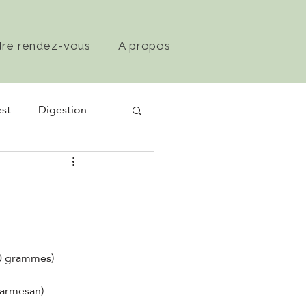
dre rendez-vous
A propos
st
Digestion
0 grammes)
parmesan)