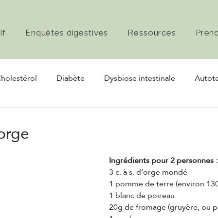
if
Enquêtes digestives
Ressources
Pren
holestérol
Diabète
Dysbiose intestinale
Autote
rmentation
Nerf vague
orge
Ingrédients pour 2 personnes :
3 c. à s. d’orge mondé
1 pomme de terre (environ 13
1 blanc de poireau
20g de fromage (gruyère, ou 