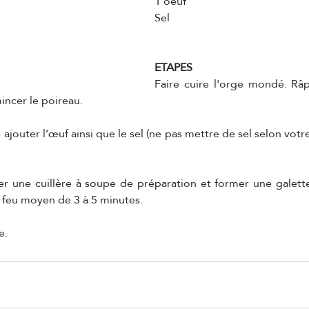
1 oeuf
Sel
ETAPES
Faire cuire l'orge mondé. Râ
incer le poireau.
ajouter l’œuf ainsi que le sel (ne pas mettre de sel selon votre
r une cuillère à soupe de préparation et former une galette 
 feu moyen de 3 à 5 minutes.
e. 