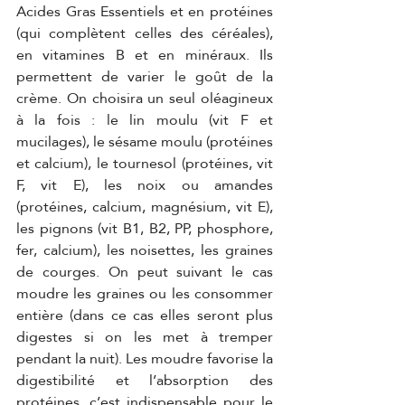
Acides Gras Essentiels et en protéines 
(qui complètent celles des céréales), 
en vitamines B et en minéraux. Ils 
permettent de varier le goût de la 
crème. On choisira un seul oléagineux 
à la fois : le lin moulu (vit F et 
mucilages), le sésame moulu (protéines 
et calcium), le tournesol (protéines, vit 
F, vit E), les noix ou amandes 
(protéines, calcium, magnésium, vit E), 
les pignons (vit B1, B2, PP, phosphore, 
fer, calcium), les noisettes, les graines 
de courges. On peut suivant le cas 
moudre les graines ou les consommer 
entière (dans ce cas elles seront plus 
digestes si on les met à tremper 
pendant la nuit). Les moudre favorise la 
digestibilité et l’absorption des 
protéines, c’est indispensable pour le 