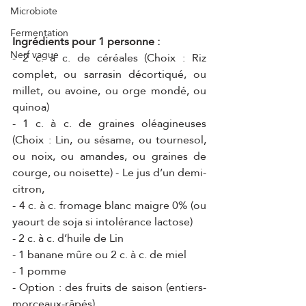
Microbiote
Fermentation
Ingrédients pour 1 personne :
Nerf vague
- 2 c. à c. de céréales (Choix : Riz 
complet, ou sarrasin décortiqué, ou 
millet, ou avoine, ou orge mondé, ou 
quinoa)
- 1 c. à c. de graines oléagineuses 
(Choix : Lin, ou sésame, ou tournesol, 
ou noix, ou amandes, ou graines de 
courge, ou noisette) - Le jus d’un demi-
citron,
- 4 c. à c. fromage blanc maigre 0% (ou 
yaourt de soja si intolérance lactose)
- 2 c. à c. d’huile de Lin
- 1 banane mûre ou 2 c. à c. de miel
- 1 pomme
- Option : des fruits de saison (entiers-
morceaux-râpés)