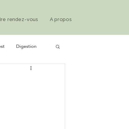
dre rendez-vous
A propos
st
Digestion