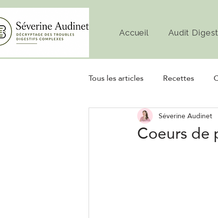
Accueil
Audit Digest
Tous les articles
Recettes
C
Séverine Audinet
Diète
Microbiote
Fe
Coeurs de p