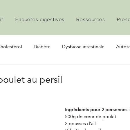
if
Enquêtes digestives
Ressources
Pren
holestérol
Diabète
Dysbiose intestinale
Autote
rmentation
Nerf vague
oulet au persil
Ingrédients pour 2 personnes :
500g de cœur de poulet
2 gousses d’ail