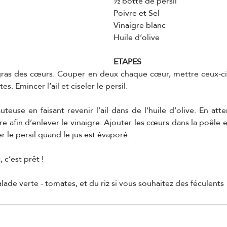
½ botte de persil
Poivre et Sel
Vinaigre blanc
Huile d’olive
ETAPES
 gras des cœurs. Couper en deux chaque cœur, mettre ceux-ci 
. Emincer l’ail et ciseler le persil.
uteuse en faisant revenir l’ail dans de l’huile d’olive. En atte
 afin d’enlever le vinaigre. Ajouter les cœurs dans la poêle et 
r le persil quand le jus est évaporé.
 c’est prêt !
alade verte - tomates, et du riz si vous souhaitez des féculents