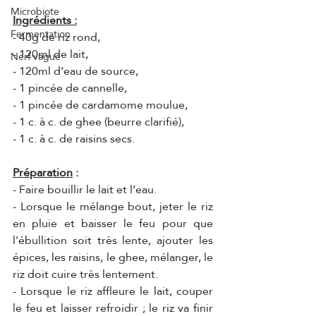
Microbiote
Ingrédients :
Fermentation
- 40g de riz rond,
- 120ml de lait,
Nerf vague
- 120ml d’eau de source,
- 1 pincée de cannelle,
- 1 pincée de cardamome moulue,
- 1 c. à c. de ghee (beurre clarifié),
- 1 c. à c. de raisins secs.
Préparation
 :
- Faire bouillir le lait et l’eau.
- Lorsque le mélange bout, jeter le riz 
en pluie et baisser le feu pour que 
l'ébullition soit très lente, ajouter les 
épices, les raisins, le ghee, mélanger, le 
riz doit cuire très lentement.
- Lorsque le riz affleure le lait, couper 
le feu et laisser refroidir ; le riz va finir 