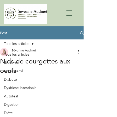
Post
Tous les articles
Séverine Audinet
Tous les articles
Nids de courgettes aux
Recettes
oeufs
Cholestérol
Diabète
Dysbiose intestinale
Autotest
Digestion
Diète