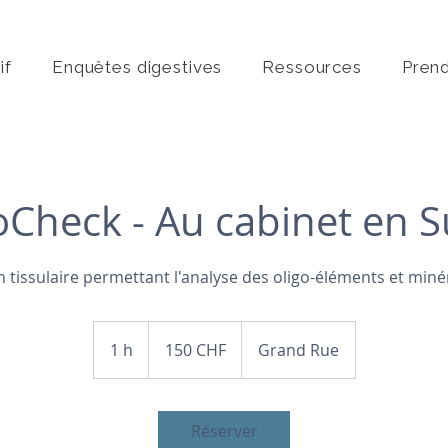
if
Enquêtes digestives
Ressources
Pren
oCheck - Au cabinet en S
n tissulaire permettant l'analyse des oligo-éléments et min
150
francs
1 h
1
150 CHF
Grand Rue
suisses
Réserver