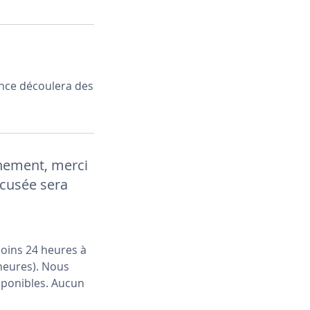
ance découlera des
chement, merci
xcusée sera
oins 24 heures à
 heures). Nous
sponibles. Aucun