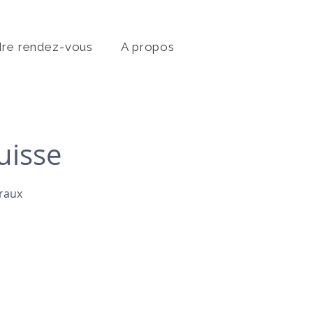
dre rendez-vous
A propos
uisse
éraux