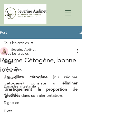
Post
Tous les articles
Séverine Audinet
Tous les articles
Régime Cétogène, bonne
Recettes
idée ?
Cholestérol
La diète cétogène
 (ou régime 
Diabète
cétogène) consiste à 
éliminer 
Dysbiose intestinale
drastiquement la proportion de 
Autotest
glucides
 dans son alimentation. 
Digestion
Diète