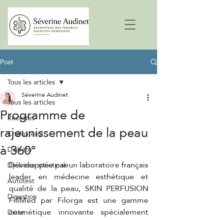
Post
Tous les articles
Séverine Audinet
Tous les articles
Programme de
Recettes
rajeunissement de la peau
Cholestérol
à 360°
Diabète
Développée par un laboratoire français 
Dysbiose intestinale
leader en médecine esthétique et 
Autotest
qualité de la peau, SKIN PERFUSION 
Digestion
FillMed par Filorga est une gamme 
cosmétique innovante spécialement 
Diète