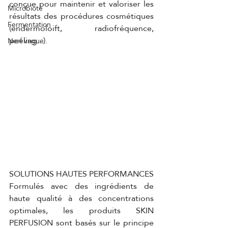
conçue pour maintenir et valoriser les 
Microbiote
résultats des procédures cosmétiques 
Fermentation
(endermoloift, radiofréquence, 
peeling...).
Nerf vague
SOLUTIONS HAUTES PERFORMANCES
Formulés avec des ingrédients de 
haute qualité à des concentrations 
optimales, les produits SKIN 
PERFUSION sont basés sur le principe 