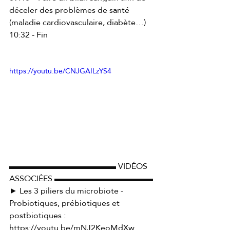
déceler des problèmes de santé 
(maladie cardiovasculaire, diabète…) 
10:32 - Fin 
https://youtu.be/CNJGAILzYS4
▬▬▬▬▬▬▬▬▬▬▬▬▬ VIDÉOS 
ASSOCIÉES ▬▬▬▬▬▬▬▬▬▬▬▬ 
► Les 3 piliers du microbiote - 
Probiotiques, prébiotiques et 
postbiotiques : 
https://youtu.be/mNJ2KeoMdXw