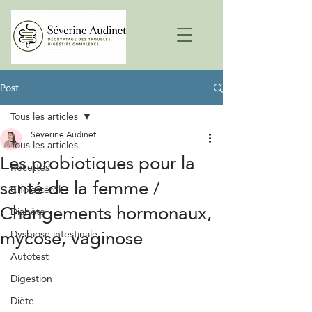
Post
Tous les articles
Séverine Audinet
Tous les articles
Les probiotiques pour la
Recettes
santé de la femme /
Cholestérol
Changements hormonaux,
Diabète
mycose, vaginose
Dysbiose intestinale
Autotest
Digestion
Diète