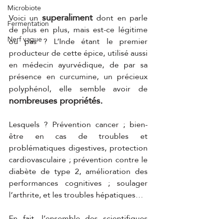
Microbiote
superaliment 
Voici un 
dont en parle 
Fermentation
de plus en plus, mais est-ce légitime 
Nerf vague
ou pas ? L’Inde étant le premier 
producteur de cette épice, utilisé aussi 
en médecin ayurvédique, de par sa 
présence en curcumine, un précieux 
polyphénol, elle semble avoir de
nombreuses propriétés. 
Lesquels ? Prévention cancer ; bien-
être en cas de troubles et 
problématiques digestives, protection 
cardiovasculaire ; prévention contre le 
diabète de type 2, amélioration des 
performances cognitives ; soulager 
l’arthrite, et les troubles hépatiques… 
En fait, l’ensemble des scientifiques 