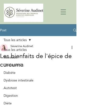
Post
Tous les articles
Séverine Audinet
Tous les articles
Les bienfaits de l'épice de
Recettes
curcuma
Cholestérol
Diabète
Dysbiose intestinale
Autotest
Digestion
Diète