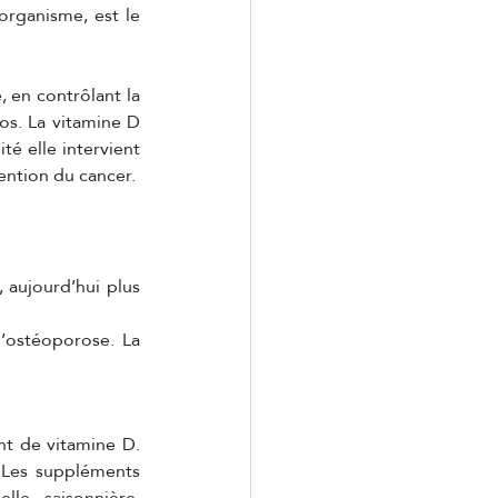
rganisme, est le 
 en contrôlant la 
os. La vitamine D 
té elle intervient 
vention du cancer.
 aujourd’hui plus 
’ostéoporose. La 
t de vitamine D. 
 Les suppléments 
le saisonnière, 