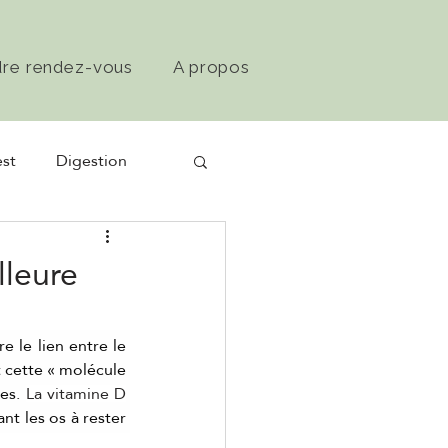
dre rendez-vous
A propos
st
Digestion
lleure
e le lien entre le 
 cette « molécule 
es. 
La vitamine D
t les os à rester 