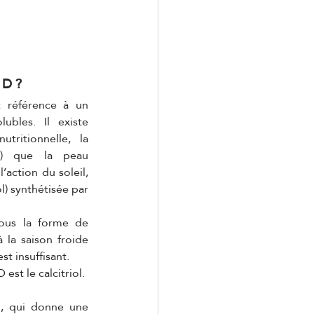
 D ?
 référence à un 
bles. Il existe 
ritionnelle, la 
ol) que la peau 
action du soleil, 
l) synthétisée par 
ous la forme de 
 la saison froide 
t insuffisant.
est le calcitriol.
, qui donne une 