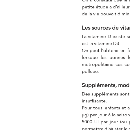
petite étude a d’aille
de la vie pouvait dimin
Les sources de vit
La vitamine D existe so
est la vitamine D3.
On peut l’obtenir en fa
lorsque les bonnes l
métropolitaine ces co
polluée.
Suppléments, mod
Des suppléments sont p
insuffisante.
Pour tous, enfants et 
µg) par jour à la saiso
5000 UI par jour (ou 
permettra d’ajuster la