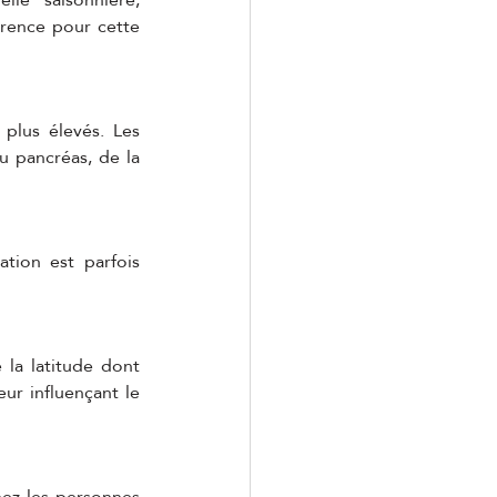
érence pour cette 
lus élevés. Les 
u pancréas, de la 
tion est parfois 
la latitude dont 
ur influençant le 
ez les personnes 