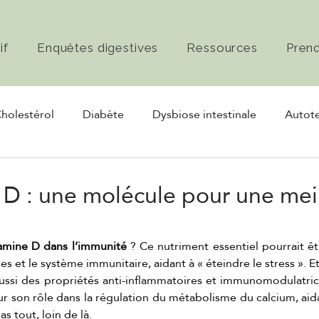
if
Enquêtes digestives
Ressources
Pren
holestérol
Diabète
Dysbiose intestinale
Autote
rmentation
Nerf vague
 D : une molécule pour une mei
tamine D dans l’immunité
 ? Ce nutriment essentiel pourrait êtr
s et le système immunitaire, aidant à « éteindre le stress ». Et
ussi des propriétés anti-inflammatoires et immunomodulatric
r son rôle dans la régulation du métabolisme du calcium, aidan
as tout, loin de là. 