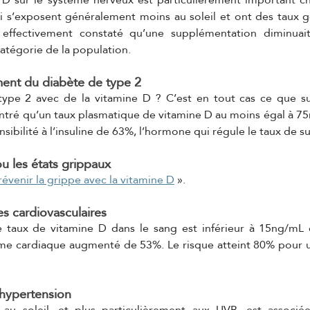
ci s’exposent généralement moins au soleil et ont des taux g
t effectivement constaté qu’une supplémentation diminuai
catégorie de la population.
ment du diabète de type 2 
 type 2 avec de la vitamine D ? C’est en tout cas ce que su
ntré qu’un taux plasmatique de vitamine D au moins égal à 75
nsibilité à l’insuline de 63%, l’hormone qui régule le taux de s
ou les états grippaux 
révenir la grippe avec la vitamine D
 ».
es cardiovasculaires
 taux de vitamine D dans le sang est inférieur à 15ng/mL 
e cardiaque augmenté de 53%. Le risque atteint 80% pour un 
l'hypertension 
e au soleil, et plus particulièrement aux UVB, est associé