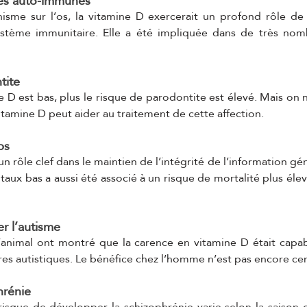
ies auto-immunes 
sme sur l’os, la vitamine D exercerait un profond rôle de r
stème immunitaire. Elle a été impliquée dans de très nomb
tite 
e D est bas, plus le risque de parodontite est élevé. Mais on n
vitamine D peut aider au traitement de cette affection.
ps 
un rôle clef dans le maintien de l’intégrité de l’information gé
ux bas a aussi été associé à un risque de mortalité plus élevé
er l’autisme
 l’animal ont montré que la carence en vitamine D était capa
res autistiques. Le bénéfice chez l’homme n’est pas encore cer
hrénie
isque de développer la schizophrénie varie selon la saison d