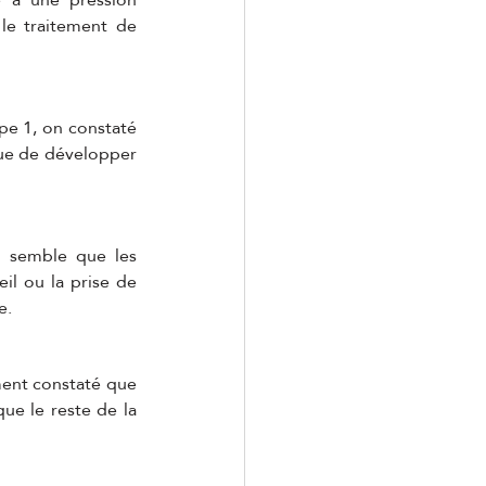
le traitement de 
pe 1, on constaté 
ue de développer 
l semble que les 
il ou la prise de 
e.
ment constaté que 
ue le reste de la 