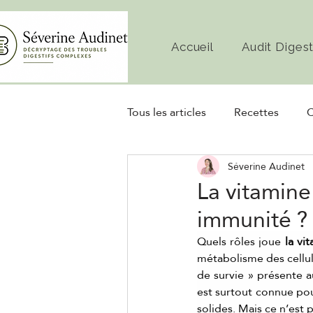
Accueil
Audit Digest
Tous les articles
Recettes
C
Séverine Audinet
Diète
Microbiote
Fe
La vitamine
immunité ?
Quels rôles joue 
la vi
métabolisme des cellule
de survie » présente a
est surtout connue pou
solides. Mais ce n’est p