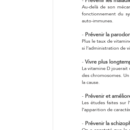
- 
Prévenir les malad
Au-delà de son mécani
fonctionnement du sy
auto-immunes.
- 
Prévenir la parodon
Plus le taux de vitamin
si l’administration de 
- 
Vivre plus longtem
La vitamine D jouerait 
des chromosomes. Un ta
la cause.
- 
Prévenir et amélior
Les études faites sur
l’apparition de caractè
- 
Prévenir la schizop
On a constaté que le r