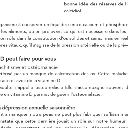
bonne idée des réserves de l’o
calcidiol.
rganisme à conserver un équilibre entre calcium et phosphore,
les aliments, ou en prélevant ce qui est nécessaire dans les 
n rôle dans la constitution d’os solides et sains, mais en réali
res vitaux, qu’il s’agisse de la pression artérielle ou de la pré
 D peut faire pour vous
 rachitisme et ostéomalacie 
ctérisé par un manque de calcification des os. Cette maladie,
traite et avec de la vitamine D.
 adulte s’appelle ostéomalacie Elle s’accompagne souvent d
ce en vitamine D permet de guérir l’ostéomalacie.
la dépression annuelle saisonnière 
ent à manquer, notre peau ne peut plus fabriquer suffisammen
nstaté que cette dernière jouait un rôle sur notre humeur.
decin permettent ainsi de soigner la dépression annuel