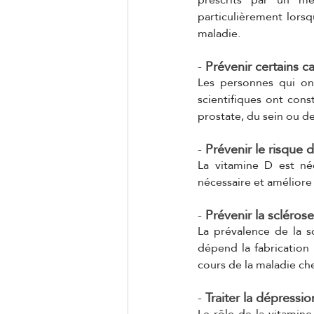
particulièrement lorsq
maladie.
- 
Prévenir certains c
Les personnes qui on
scientifiques ont cons
prostate, du sein ou de
- 
Prévenir le risque 
La vitamine D est néc
nécessaire et améliore 
- 
Prévenir la scléros
La prévalence de la sc
dépend la fabrication 
cours de la maladie che
- 
Traiter la dépressi
Le rôle de la vitamin