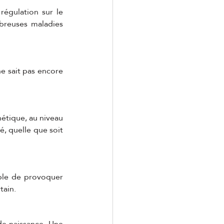
égulation sur le 
reuses maladies 
e sait pas encore 
nétique, au niveau 
, quelle que soit 
ble de provoquer 
tain.
e naissance. Une 