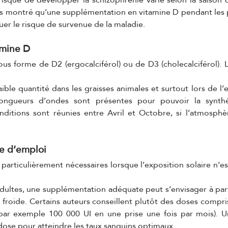
urs montré qu’une supplémentation en vitamine D pendant les 
uer le risque de survenue de la maladie.
amine D
us forme de D2 (ergocalciférol) ou de D3 (cholecalciférol). La
ible quantité dans les graisses animales et surtout lors de l’ex
ongueurs d’ondes sont présentes pour pouvoir la synthét
nditions sont réunies entre Avril et Octobre, si l’atmosphèr
e d’emploi
articulièrement nécessaires lorsque l’exposition solaire n’es
adultes, une supplémentation adéquate peut s’envisager à part
n froide. Certains auteurs conseillent plutôt des doses compri
par exemple 100 000 UI en une prise une fois par mois). U
 dose pour atteindre les taux sanguins optimaux.