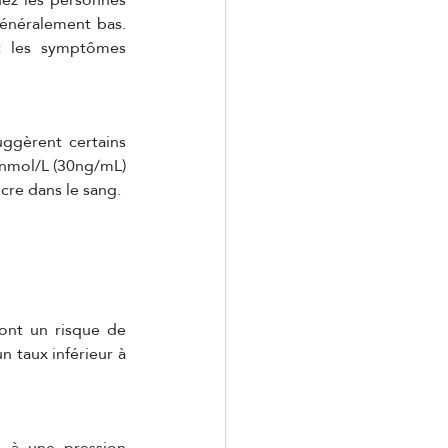
énéralement bas. 
t les symptômes 
ggèrent certains 
nmol/L (30ng/mL) 
ucre dans le sang.
ont un risque de 
taux inférieur à 
e à une pression 