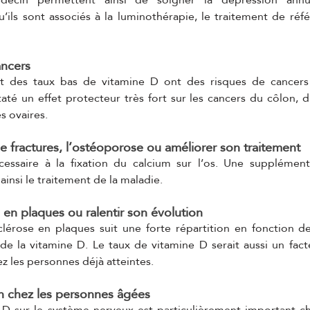
u’ils sont associés à la luminothérapie, le traitement de réf
ancers 
t des taux bas de vitamine D ont des risques de cancers p
taté un effet protecteur très fort sur les cancers du côlon, d
s ovaires.
de fractures, l’ostéoporose ou améliorer son traitement 
essaire à la fixation du calcium sur l’os. Une supplémenta
ainsi le traitement de la maladie.
e en plaques ou ralentir son évolution 
lérose en plaques suit une forte répartition en fonction de 
de la vitamine D. Le taux de vitamine D serait aussi un facte
z les personnes déjà atteintes.
on chez les personnes âgées 
e D sur le système nerveux est particulièrement important ch