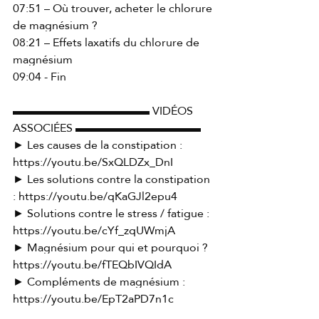
07:51 – Où trouver, acheter le chlorure 
de magnésium ? 
08:21 – Effets laxatifs du chlorure de 
magnésium 
09:04 - Fin 
▬▬▬▬▬▬▬▬▬▬▬▬ VIDÉOS 
ASSOCIÉES ▬▬▬▬▬▬▬▬▬▬▬ 
► Les causes de la constipation : 
https://youtu.be/SxQLDZx_DnI
► Les solutions contre la constipation 
: 
https://youtu.be/qKaGJl2epu4
► Solutions contre le stress / fatigue : 
https://youtu.be/cYf_zqUWmjA
► Magnésium pour qui et pourquoi ? 
https://youtu.be/fTEQbIVQIdA
► Compléments de magnésium : 
https://youtu.be/EpT2aPD7n1c