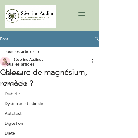
Post
Tous les articles
Séverine Audinet
Tous les articles
Chlorure de magnésium,
Recettes
remède ?
Cholestérol
Diabète
Dysbiose intestinale
Autotest
Digestion
Diète