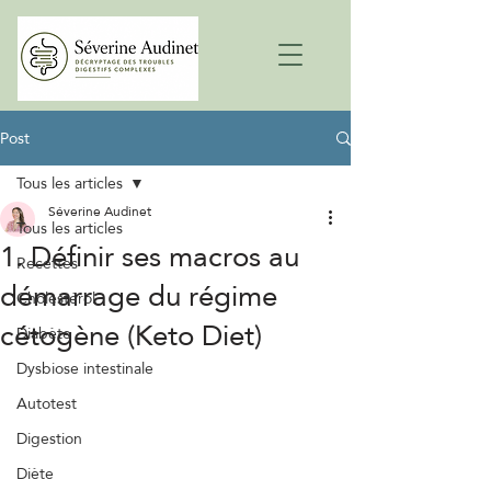
Post
Tous les articles
Séverine Audinet
Tous les articles
1. Définir ses macros au
Recettes
démarrage du régime
Cholestérol
cétogène (Keto Diet)
Diabète
Dysbiose intestinale
Autotest
Digestion
Diète